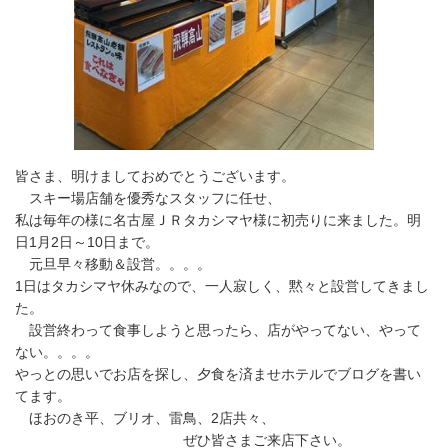
皆さま、明けましておめでとうございます。
スキー場店舗を優秀なスタッフに任せ、
私は毎年の様に名古屋ＪＲタカシマヤ様に初売りに来ました。明
日1月2日～10日まで。
元旦早々移動＆設営。。。。
1日はタカシマヤ休みなので、一人寂しく、黙々と設営してきまし
た。
設営終わって食事しようと思ったら、店がやってない、やって
ない。。。。
やっとの思いでお店を探し、夕食を済ませホテルでブログを書い
てます。
ほおのき平、ブリオ、雷鳥、2店共々、
ぜひ皆さまご来店下さい。