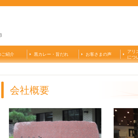
8
アリ
のご紹介
黒カレー・旨だれ
お客さまの声
につ
会社概要