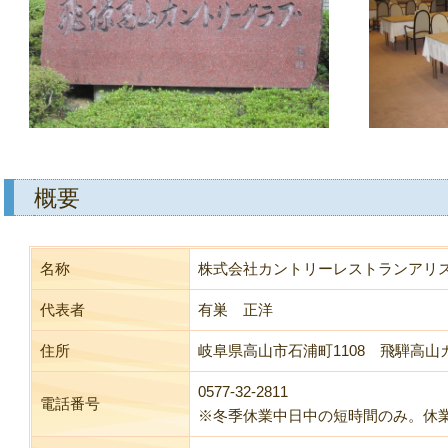
概要
名称
株式会社カントリーレストランアリ
代表者
有巣 正洋
住所
岐阜県高山市石浦町1108 飛騨高
0577-32-2811
電話番号
※冬季休業中日中の短時間のみ。休