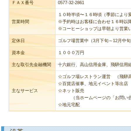
ＦＡＸ番号
0577-32-2861
１０時半頃〜１６時頃（季節により
営業時間
※予約時はお客様に合わせ１６時以
※コーヒーショップは早朝より営業
定休日
ゴルフ場営業中（3月下旬～12月中
資本金
１０００万円
主な取引先金融機関
十六銀行、高山信用金庫、飛騨信用
☆ゴルフ場レストラン運営 （飛騨
☆百貨店催事、地元イベント等出店
主なサービス
☆ネット販売
（当ホームページの「お問い合
☆地元宅配