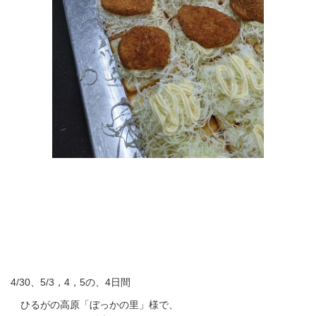
4/30、5/3，4，5の、4日間
ひるがの高原「ぼっかの里」様で、